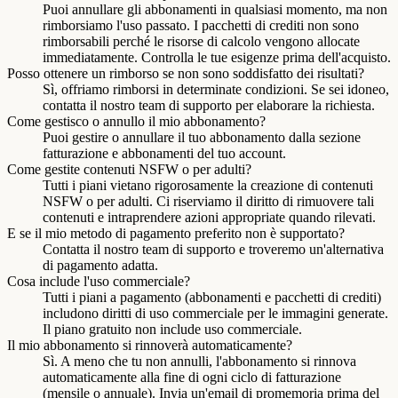
Puoi annullare gli abbonamenti in qualsiasi momento, ma non
rimborsiamo l'uso passato. I pacchetti di crediti non sono
rimborsabili perché le risorse di calcolo vengono allocate
immediatamente. Controlla le tue esigenze prima dell'acquisto.
Posso ottenere un rimborso se non sono soddisfatto dei risultati?
Sì, offriamo rimborsi in determinate condizioni. Se sei idoneo,
contatta il nostro team di supporto per elaborare la richiesta.
Come gestisco o annullo il mio abbonamento?
Puoi gestire o annullare il tuo abbonamento dalla sezione
fatturazione e abbonamenti del tuo account.
Come gestite contenuti NSFW o per adulti?
Tutti i piani vietano rigorosamente la creazione di contenuti
NSFW o per adulti. Ci riserviamo il diritto di rimuovere tali
contenuti e intraprendere azioni appropriate quando rilevati.
E se il mio metodo di pagamento preferito non è supportato?
Contatta il nostro team di supporto e troveremo un'alternativa
di pagamento adatta.
Cosa include l'uso commerciale?
Tutti i piani a pagamento (abbonamenti e pacchetti di crediti)
includono diritti di uso commerciale per le immagini generate.
Il piano gratuito non include uso commerciale.
Il mio abbonamento si rinnoverà automaticamente?
Sì. A meno che tu non annulli, l'abbonamento si rinnova
automaticamente alla fine di ogni ciclo di fatturazione
(mensile o annuale). Invia un'email di promemoria prima del