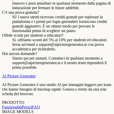
rinnovo e puoi annullare in qualsiasi momento dalla pagina di
fatturazione per fermare le future addebiti.
C'è una prova gratuita?
Sì! I nuovi utenti ricevono crediti gratuiti per esplorare la
piattaforma e i premi per login giornalieri forniscono crediti
gratuiti aggiuntivi. È un ottimo modo per provare le
funzionalità prima di scegliere un piano.
Offrite sconti per studenti o educatori?
Sì, offriamo sconti del 5% al 10% per studenti ed educatori.
Invia un'email a
support@aipicturegenerator.ai
con prova
accademica per richiederlo.
Hai ancora domande?
Siamo qui per aiutarti. Contattaci in qualsiasi momento a
support@aipicturegenerator.ai
e il nostro team risponderà il
prima possibile.
AI Picture Generator
AI Picture Generator è uno studio AI per immagini leggero per team
che hanno bisogno di mockup rapidi. Genera e remix da una sola
scheda del browser.
PRODOTTO
Funzionalità
Prezzi
FAQ
IMAGE MODELS