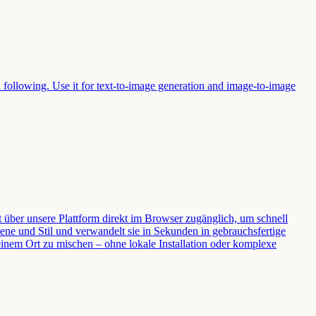
n following. Use it for text-to-image generation and image-to-image
 über unsere Plattform direkt im Browser zugänglich, um schnell
ene und Stil und verwandelt sie in Sekunden in gebrauchsfertige
einem Ort zu mischen – ohne lokale Installation oder komplexe