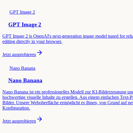
GPT Image 2
GPT Image 2
GPT Image 2 is OpenAI's next-generation image model tuned for reliabl
editing directly in your browser.
Jetzt ausprobieren
Nano Banana
Nano Banana
Nano Banana ist ein professionelles Modell zur KI-Bilderzeugung und
hochwertige visuelle Inhalte zu erstellen. Aus einem einfachen Text-
Bilder. Unsere Weboberfläche ermöglicht es Ihnen, von Grund auf neu
Konfiguration.
Jetzt ausprobieren