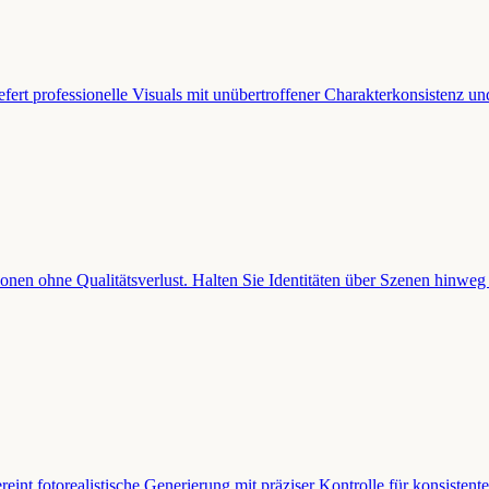
efert professionelle Visuals mit unübertroffener Charakterkonsistenz u
onen ohne Qualitätsverlust. Halten Sie Identitäten über Szenen hinweg s
reint fotorealistische Generierung mit präziser Kontrolle für konsiste