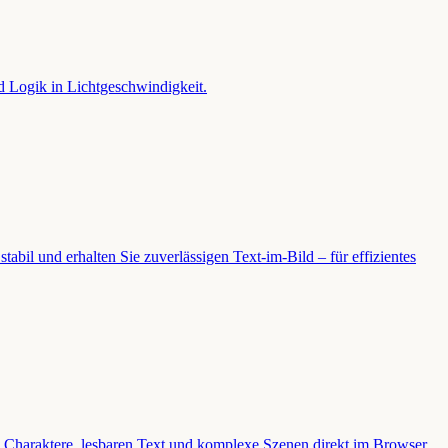
nd Logik in Lichtgeschwindigkeit.
tabil und erhalten Sie zuverlässigen Text-im-Bild – für effizientes
nte Charaktere, lesbaren Text und komplexe Szenen direkt im Browser.