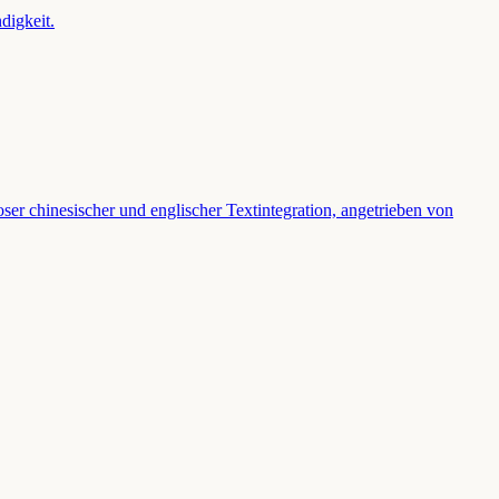
digkeit.
ser chinesischer und englischer Textintegration, angetrieben von